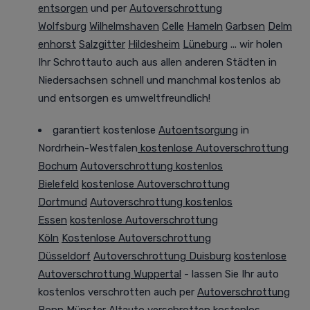
entsorgen
und per
Autoverschrottung
Wolfsburg
Wilhelmshaven
Celle
Hameln
Garbsen
Delm
enhorst
Salzgitter
Hildesheim
Lüneburg
... wir holen
Ihr Schrottauto auch aus allen anderen Städten in
Niedersachsen
schnell und manchmal
kostenlos ab
und entsorgen es
umweltfreundlich
!
garantiert kostenlose
Autoentsorgung
in
Nordrhein-Westfalen
kostenlose Autoverschrottung
Bochum
Autoverschrottung kostenlos
Bielefeld
kostenlose Autoverschrottung
Dortmund
Autoverschrottung kostenlos
Essen
kostenlose Autoverschrottung
Köln
Kostenlose Autoverschrottung
Düsseldorf
Autoverschrottung Duisburg
kostenlose
Autoverschrottung Wuppertal
- lassen Sie Ihr auto
kostenlos verschrotten auch per
Autoverschrottung
Bonn
Münster
Altauto verschrotten kostenlos