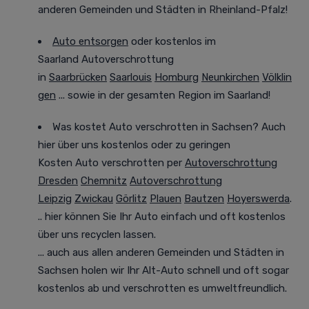
anderen Gemeinden und Städten in Rheinland-Pfalz!
Auto entsorgen
oder kostenlos im
Saarland
Autoverschrottung
in
Saarbrücken
Saarlouis
Homburg
Neunkirchen
Völklin
gen
... sowie in der gesamten Region im Saarland!
Was kostet Auto verschrotten in Sachsen? Auch
hier über uns kostenlos oder zu geringen
Kosten
Auto verschrotten per
Autoverschrottung
Dresden
Chemnitz
Autoverschrottung
Leipzig
Zwickau
Görlitz
Plauen
Bautzen
Hoyerswerda
.
.. hier können Sie Ihr Auto einfach und oft
kostenlos
über uns recyclen lassen.
... auch aus allen anderen Gemeinden und Städten in
Sachsen holen wir Ihr Alt-Auto
schnell und oft sogar
kostenlos
ab und verschrotten es
umweltfreundlich
.