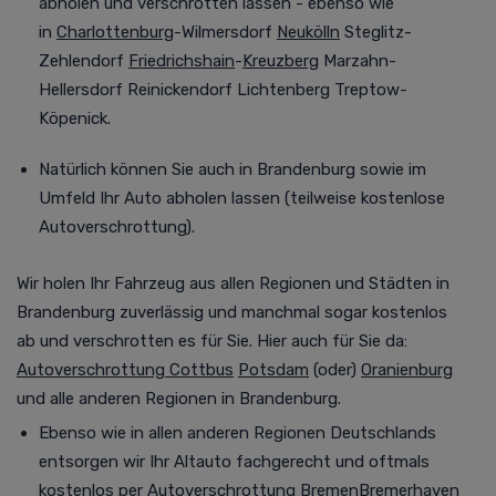
abholen und verschrotten lassen - ebenso wie
in
Charlottenburg
-Wilmersdorf
Neukölln
Steglitz-
Zehlendorf
Friedrichshain
-
Kreuzberg
Marzahn-
Hellersdorf Reinickendorf Lichtenberg Treptow-
Köpenick.
Natürlich können Sie auch in Brandenburg
sowie im
Umfeld
Ihr Auto abholen lassen (teilweise kostenlose
Autoverschrottung).
Wir holen Ihr Fahrzeug aus allen Regionen und Städten in
Brandenburg
zuverlässig und manchmal
sogar kostenlos
ab und verschrotten es für Sie. Hier auch für Sie da:
Autoverschrottung Cottbus
Potsdam
(oder)
Oranienburg
und alle anderen Regionen in Brandenburg.
Ebenso wie in allen anderen Regionen Deutschlands
entsorgen wir Ihr Altauto fachgerecht und oftmals
kostenlos per
Autoverschrottung Bremen
Bremerhaven