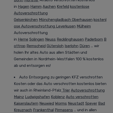
in
Hagen
Hamm
Aachen
Krefeld
kostenlose
Autoverschrottung
Gelsenkirchen
Mönchengladbach
Oberhausen
kostenl
ose Autoverschrottung Leverkusen
Mülheim
Autoverschrottung
in
Herne
Solingen
Neuss
Recklinghausen
Paderborn
B
ottrop
Remscheid
Gütersloh
Iserlohn
Düren
... wir
holen Ihr altes Auto aus allen Städten und
Gemeinden in Nordrhein-Westfalen
100 %
kostenlos
ab und entsorgen es!
Auto Entsorgung zu geringen KFZ verschrotten
Kosten oder das Auto verschrotten kostenlos bieten
wir auch in Rheinland-Pfalz
Trier
Autoverschrottung
Mainz
Ludwigshafen
Koblenz
Auto verschrotten
Kaiserslautern
Neuwied
Worms
Neustadt
Speyer
Bad
Kreuznach
Frankenthal
Pirmasens
... und in allen