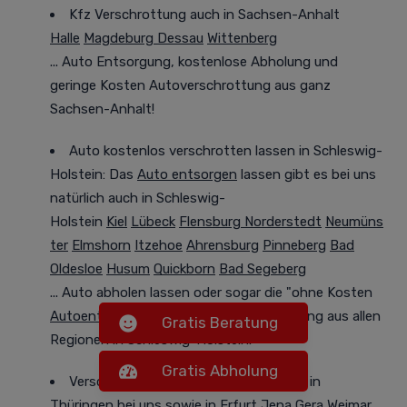
Kfz Verschrottung auch in Sachsen-Anhalt
Halle
Magdeburg
Dessau
Wittenberg
...
Auto Entsorgung,
kostenlose Abholung und
geringe Kosten Autoverschrottung aus ganz
Sachsen-Anhalt!
Auto kostenlos verschrotten lassen in Schleswig-
Holstein: Das
Auto entsorgen
lassen gibt es bei uns
natürlich auch in Schleswig-
Holstein
Kiel
Lübeck
Flensburg
Norderstedt
Neumüns
ter
Elmshorn
Itzehoe
Ahrensburg
Pinneberg
Bad
Oldesloe
Husum
Quickborn
Bad Segeberg
... Auto abholen lassen
oder
sogar die "ohne Kosten
Autoentsorgung
" und kostenlose Abholung aus allen
Gratis Beratung
Regionen in Schleswig-Holstein!
Gratis Abholung
Verschrotten Sie Ihr Altfahrzeug auch in
Thüringen bei uns
sowie in
Erfurt
Jena
Gera
Weimar
...