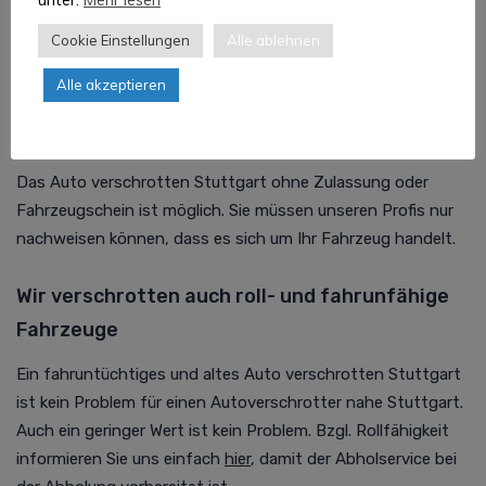
Sie der Abholservice darüber gerne vorab beim persönlichen
Cookie Einstellungen
Alle ablehnen
Rückruf.
Alle akzeptieren
Auto verschrotten Stuttgart ohne
Fahrzeugschein
Das Auto verschrotten Stuttgart ohne Zulassung oder
Fahrzeugschein ist möglich. Sie müssen unseren Profis nur
nachweisen können, dass es sich um Ihr Fahrzeug handelt.
Wir verschrotten auch roll- und fahrunfähige
Fahrzeuge
Ein fahruntüchtiges und altes Auto verschrotten Stuttgart
ist kein Problem für einen Autoverschrotter nahe Stuttgart.
Auch ein geringer Wert ist kein Problem. Bzgl. Rollfähigkeit
informieren Sie uns einfach
hier
, damit der Abholservice bei