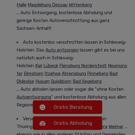
Halle
Magdeburg
Dessau
Wittenberg
...
Auto Entsorgung,
kostenlose Abholung und
geringe Kosten Autoverschrottung aus ganz
Sachsen-Anhalt!
Auto kostenlos verschrotten lassen in Schleswig-
Holstein: Das
Auto entsorgen
lassen gibt es bei uns
natürlich auch in Schleswig-
Holstein
Kiel
Lübeck
Flensburg
Norderstedt
Neumüns
ter
Elmshorn
Itzehoe
Ahrensburg
Pinneberg
Bad
Oldesloe
Husum
Quickborn
Bad Segeberg
... Auto abholen lassen
oder
sogar die "ohne Kosten
Autoentsorgung
" und kostenlose Abholung aus allen
Regionen in Schleswig-Holstein!
Gratis Beratung
Verschrotten Sie Ihr Altfahrzeug auch in
Gratis Abholung
Thüringen bei uns
sowie in
Erfurt
Jena
Gera
Weimar
...
ebenso wie in allen anderen Städten und Gemeinden