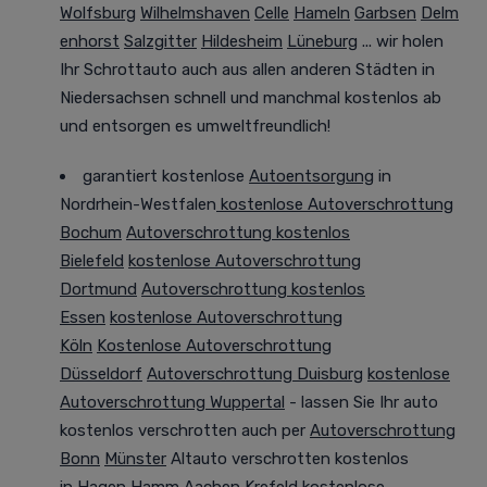
Wolfsburg
Wilhelmshaven
Celle
Hameln
Garbsen
Delm
enhorst
Salzgitter
Hildesheim
Lüneburg
... wir holen
Ihr Schrottauto auch aus allen anderen Städten in
Niedersachsen
schnell und manchmal
kostenlos ab
und entsorgen es
umweltfreundlich
!
garantiert kostenlose
Autoentsorgung
in
Nordrhein-Westfalen
kostenlose Autoverschrottung
Bochum
Autoverschrottung kostenlos
Bielefeld
kostenlose Autoverschrottung
Dortmund
Autoverschrottung kostenlos
Essen
kostenlose Autoverschrottung
Köln
Kostenlose Autoverschrottung
Düsseldorf
Autoverschrottung Duisburg
kostenlose
Autoverschrottung Wuppertal
- lassen Sie Ihr auto
kostenlos verschrotten auch per
Autoverschrottung
Bonn
Münster
Altauto verschrotten kostenlos
in
Hagen
Hamm
Aachen
Krefeld
kostenlose