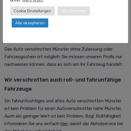
Sie der Abholservice darüber gerne vorab beim persönlichen
Cookie Einstellungen
Alle ablehnen
Rückruf.
Alle akzeptieren
Auto verschrotten Münster ohne
Fahrzeugschein
Das Auto verschrotten Münster ohne Zulassung oder
Fahrzeugschein ist möglich. Sie müssen unseren Profis nur
nachweisen können, dass es sich um Ihr Fahrzeug handelt.
Wir verschrotten auch roll- und fahrunfähige
Fahrzeuge
Ein fahruntüchtiges und altes Auto verschrotten Münster
ist kein Problem für einen Autoverschrotter nahe Münster.
Auch ein geringer Wert ist kein Problem. Bzgl. Rollfähigkeit
informieren Sie uns einfach
hier
, damit der Abholservice bei