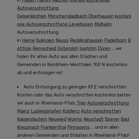
Autoverschrottung
Gelsenkirchen
Mönchengladbach
Oberhausen
kostenl
ose Autoverschrottung Leverkusen
Mülheim
Autoverschrottung
in
Herne
Solingen
Neuss
Recklinghausen
Paderborn
B
ottrop
Remscheid
Gütersloh
Iserlohn
Düren
... wir
holen Ihr altes Auto aus allen Städten und
Gemeinden in Nordrhein-Westfalen
100 %
kostenlos
ab und entsorgen es!
Auto Entsorgung zu geringen KFZ verschrotten
Kosten oder das Auto verschrotten kostenlos bieten
wir auch in Rheinland-Pfalz
Trier
Autoverschrottung
Mainz
Ludwigshafen
Koblenz
Auto verschrotten
Kaiserslautern
Neuwied
Worms
Neustadt
Speyer
Bad
Kreuznach
Frankenthal
Pirmasens
... und in allen
anderen Gemeinden und Städten in Rheinland-Pfalz!