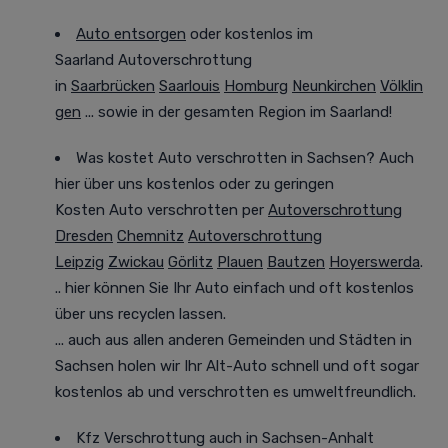
Auto entsorgen
oder kostenlos im
Saarland
Autoverschrottung
in
Saarbrücken
Saarlouis
Homburg
Neunkirchen
Völklin
gen
... sowie in der gesamten Region im Saarland!
Was kostet Auto verschrotten in Sachsen? Auch
hier über uns kostenlos oder zu geringen
Kosten
Auto verschrotten per
Autoverschrottung
Dresden
Chemnitz
Autoverschrottung
Leipzig
Zwickau
Görlitz
Plauen
Bautzen
Hoyerswerda
.
.. hier können Sie Ihr Auto einfach und oft
kostenlos
über uns recyclen lassen.
... auch aus allen anderen Gemeinden und Städten in
Sachsen holen wir Ihr Alt-Auto
schnell und oft sogar
kostenlos
ab und verschrotten es
umweltfreundlich
.
Kfz Verschrottung auch in Sachsen-Anhalt