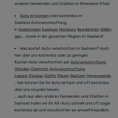
anderen Gemeinden und Städten in Rheinland-Pfalz!
Auto entsorgen
oder kostenlos im
Saarland
Autoverschrottung
in
Saarbrücken
Saarlouis
Homburg
Neunkirchen
Völklin
gen
... sowie in der gesamten Region im Saarland!
Was kostet Auto verschrotten in Sachsen? Auch
hier über uns kostenlos oder zu geringen
Kosten
Auto verschrotten per
Autoverschrottung
Dresden
Chemnitz
Autoverschrottung
Leipzig
Zwickau
Görlitz
Plauen
Bautzen
Hoyerswerda
.
.. hier können Sie Ihr Auto einfach und oft
kostenlos
über uns recyclen lassen.
... auch aus allen anderen Gemeinden und Städten in
Sachsen holen wir Ihr Alt-Auto
schnell und oft sogar
kostenlos
ab und verschrotten es
umweltfreundlich
.