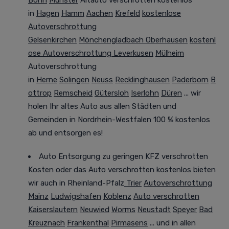
in
Hagen
Hamm
Aachen
Krefeld
kostenlose
Autoverschrottung
Gelsenkirchen
Mönchengladbach
Oberhausen
kostenl
ose Autoverschrottung Leverkusen
Mülheim
Autoverschrottung
in
Herne
Solingen
Neuss
Recklinghausen
Paderborn
B
ottrop
Remscheid
Gütersloh
Iserlohn
Düren
... wir
holen Ihr altes Auto aus allen Städten und
Gemeinden in Nordrhein-Westfalen
100 %
kostenlos
ab und entsorgen es!
Auto Entsorgung zu geringen KFZ verschrotten
Kosten oder das Auto verschrotten kostenlos bieten
wir auch in Rheinland-Pfalz
Trier
Autoverschrottung
Mainz
Ludwigshafen
Koblenz
Auto verschrotten
Kaiserslautern
Neuwied
Worms
Neustadt
Speyer
Bad
Kreuznach
Frankenthal
Pirmasens
... und in allen