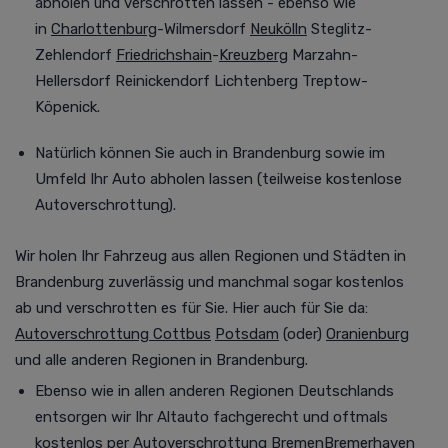
abholen und verschrotten lassen - ebenso wie
in
Charlottenburg
-Wilmersdorf
Neukölln
Steglitz-
Zehlendorf
Friedrichshain
-
Kreuzberg
Marzahn-
Hellersdorf Reinickendorf Lichtenberg Treptow-
Köpenick.
Natürlich können Sie auch in Brandenburg
sowie im
Umfeld
Ihr Auto abholen lassen (teilweise kostenlose
Autoverschrottung).
Wir holen Ihr Fahrzeug aus allen Regionen und Städten in
Brandenburg
zuverlässig und manchmal
sogar kostenlos
ab und verschrotten es für Sie. Hier auch für Sie da:
Autoverschrottung Cottbus
Potsdam
(oder)
Oranienburg
und alle anderen Regionen in Brandenburg.
Ebenso wie in allen anderen Regionen Deutschlands
entsorgen wir Ihr Altauto fachgerecht und oftmals
kostenlos per
Autoverschrottung Bremen
Bremerhaven