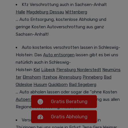
Kfz Verschrottung auch in Sachsen-Anhalt
Halle
Magdeburg
Dessau
Wittenberg
...
Auto Entsorgung,
kostenlose Abholung und
geringe Kosten Autoverschrottung aus ganz
Sachsen-Anhalt!
Auto kostenlos verschrotten lassen in Schleswig-
Holstein: Das
Auto entsorgen
lassen gibt es bei uns
natürlich auch in Schleswig-
Holstein
Kiel
Lübeck
Flensburg
Norderstedt
Neumüns
ter
Elmshorn
Itzehoe
Ahrensburg
Pinneberg
Bad
Oldesloe
Husum
Quickborn
Bad Segeberg
... Auto abholen lassen
oder
sogar die "ohne Kosten
Autoentsorgung
" und kostenlose Abholung aus allen
Gratis Beratung
Regionen in Schleswig-Holstein!
Gratis Abholung
Verschrotten Sie Ihr Altfahrzeug auch in
Thüringen bei uns
sowie in
Erfurt
Jena
Gera
Weimar
...