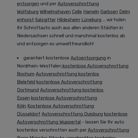
entsorgen
und per
Autoverschrottung
Wolfsburg
Wilhelmshaven
Celle
Hameln
Garbsen
Delm
enhorst
Salzgitter
Hildesheim
Lüneburg
... wir holen
Ihr Schrottauto auch aus allen anderen Städten in
Niedersachsen
schnell und manchmal
kostenlos ab
und entsorgen es
umweltfreundlich
!
garantiert kostenlose
Autoentsorgung
in
Nordrhein-Westfalen
kostenlose Autoverschrottung
Bochum
Autoverschrottung kostenlos
Bielefeld
kostenlose Autoverschrottung
Dortmund
Autoverschrottung kostenlos
Essen
kostenlose Autoverschrottung
Köln
Kostenlose Autoverschrottung
Düsseldorf
Autoverschrottung Duisburg
kostenlose
Autoverschrottung Wuppertal
- lassen Sie Ihr auto
kostenlos verschrotten auch per
Autoverschrottung
Bonn
Münster
Altauto verschrotten kostenlos