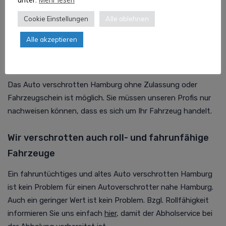
Sie der Abholservice darüber gerne vorab beim persönlichen
Cookie Einstellungen
Alle ablehnen
Rückruf.
Alle akzeptieren
Auto verschrotten Hamburg ohne
Fahrzeugschein
Das Auto verschrotten Hamburg ohne Zulassung oder
Fahrzeugschein ist möglich. Sie müssen unseren Profis nur
nachweisen können, dass es sich um Ihr Fahrzeug handelt.
Wir verschrotten auch roll- und fahrunfähige
Fahrzeuge
Ein fahruntüchtiges und altes Auto verschrotten Hamburg
ist kein Problem für einen Autoverschrotter nahe Hamburg.
Auch ein geringer Wert ist kein Problem. Bzgl. Rollfähigkeit
informieren Sie uns einfach
hier
, damit der Abholservice bei