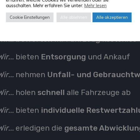
ausschalten. Mehr erfahren Sie unter:
Mehr lesen
Kaiserslautern
Cookie Einstellungen
Alle ablehnen
Alle akzeptieren
Wir...
bewerten
Ihr Fahrzeug kostenlos
Wir...
bieten
Entsorgung
und Ankauf
Wir...
nehmen
Unfall- und Gebraucht
Wir...
holen
schnell
alle Fahrzeuge ab
Wir...
bieten
individuelle Restwertzah
Wir...
erledigen die
gesamte Abwicklun