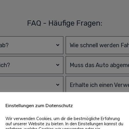
FAQ - Häufige Fragen:
 ab?
Wie schnell werden Fa
ich?
Muss das Auto abgeme
Erhalte ich einen Ver
Einstellungen zum Datenschutz
Wir verwenden Cookies, um dir die bestmögliche Erfahrung
auf unserer Website zu bieten. In den Einstellungen kannst du
e
:
Fahzeugbewertung und Autove
erfahren, welche Cookies wir verwenden oder sie