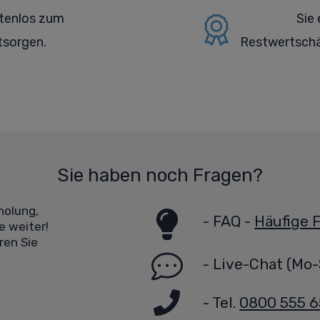
stenlos zum
Sie 
tsorgen.
Restwertschä
Sie haben noch Fragen?
holung,
-
FAQ -
Häufige 
e weiter!
ren Sie
-
Live-Chat
(Mo-
- Tel.
0800 555 6