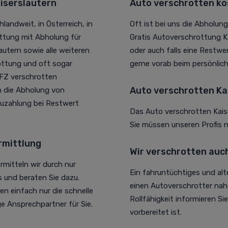
iserslautern
Auto verschrotten ko
landweit, in Österreich, in
Oft ist bei uns die Abholun
ttung mit Abholung für
Gratis Autoverschrottung Ka
autern sowie alle weiteren
oder auch falls eine Restwer
rottung und oft sogar
gerne vorab beim persönlich
KFZ verschrotten
Auto verschrotten Ka
h die Abholung von
uzahlung bei Restwert
Das Auto verschrotten Kais
Sie müssen unseren Profis 
rmittlung
Wir verschrotten auc
rmitteln wir durch nur
Ein fahruntüchtiges und alt
und beraten Sie dazu.
einen Autoverschrotter nahe 
n einfach nur die schnelle
Rollfähigkeit informieren Si
ge Ansprechpartner für Sie.
vorbereitet ist.