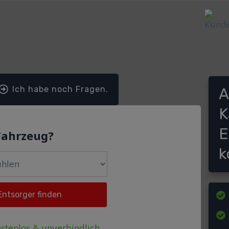
Ich habe noch Fragen.
A
K
E
Fahrzeug?
k
stenlos & unverbindlich