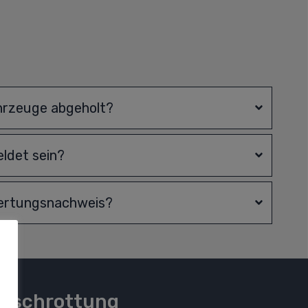
hrzeuge abgeholt?
ldet sein?
wertungsnachweis?
rschrottung