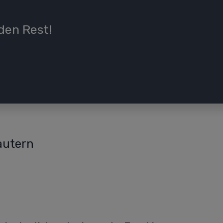
den Rest!
autern