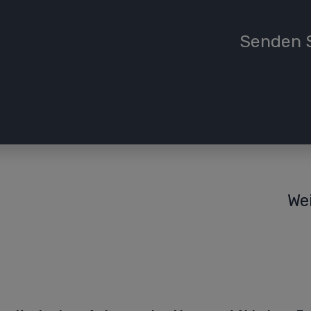
Senden S
We