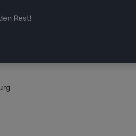
den Rest!
urg