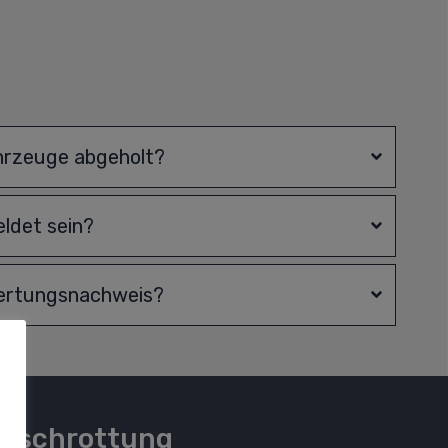
hrzeuge abgeholt?
ldet sein?
wertungsnachweis?
rschrottung