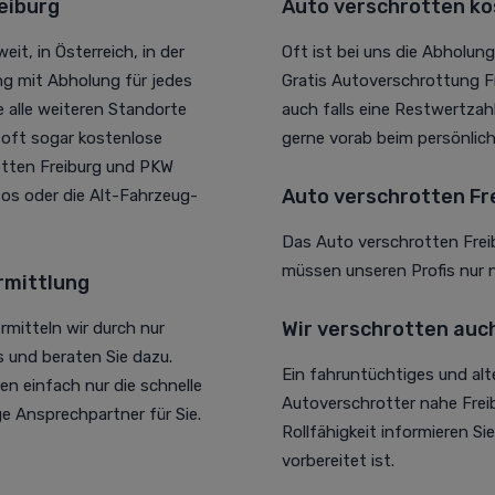
eiburg
Auto verschrotten ko
t, in Österreich, in der
Oft ist bei uns die Abholun
g mit Abholung für jedes
Gratis Autoverschrottung Fr
e alle weiteren Standorte
auch falls eine Restwertzahl
 oft sogar kostenlose
gerne vorab beim persönlich
otten Freiburg und PKW
Auto verschrotten Fr
os oder die Alt-Fahrzeug-
Das Auto verschrotten Frei
müssen unseren Profis nur 
rmittlung
Wir verschrotten auc
rmitteln wir durch nur
und beraten Sie dazu.
Ein fahruntüchtiges und alt
n einfach nur die schnelle
Autoverschrotter nahe Freibu
ge Ansprechpartner für Sie.
Rollfähigkeit informieren Si
vorbereitet ist.