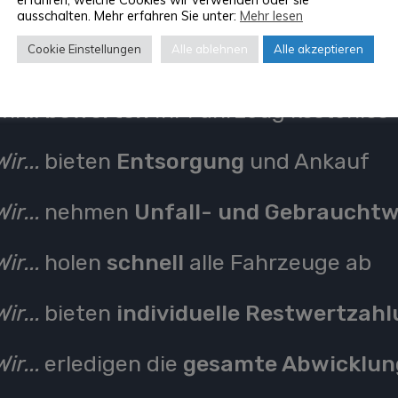
ausschalten. Mehr erfahren Sie unter:
Mehr lesen
Freiburg
Cookie Einstellungen
Alle ablehnen
Alle akzeptieren
Wir...
bewerten
Ihr Fahrzeug kostenlos
Wir...
bieten
Entsorgung
und Ankauf
Wir...
nehmen
Unfall- und Gebraucht
Wir...
holen
schnell
alle Fahrzeuge ab
Wir...
bieten
individuelle Restwertzah
Wir...
erledigen die
gesamte Abwicklun