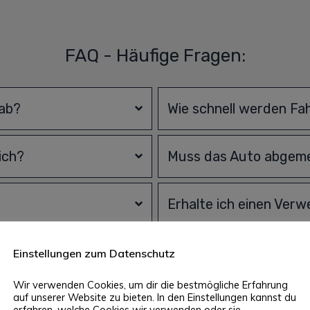
FAQ - Häufige Fragen:
 ab?
Wie schnell werden Fa
ich?
Muss das Auto abgeme
Erhalte ich einen Ver
Einstellungen zum Datenschutz
Wir verwenden Cookies, um dir die bestmögliche Erfahrung
auf unserer Website zu bieten. In den Einstellungen kannst du
e
:
Fahzeugbewertung und Autove
erfahren, welche Cookies wir verwenden oder sie