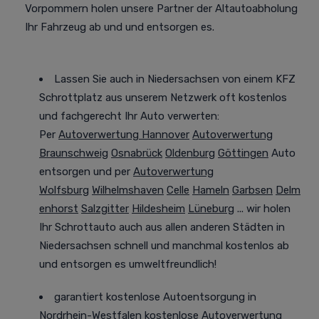
Vorpommern holen unsere Partner der Altautoabholung
Ihr Fahrzeug
ab und
und entsorgen es.
Lassen Sie auch in Niedersachsen von einem KFZ
Schrottplatz aus unserem Netzwerk oft kostenlos
und fachgerecht Ihr Auto verwerten:
Per
Autoverwertung Hannover
Autoverwertung
Braunschweig
Osnabrück
Oldenburg
Göttingen
Auto
entsorgen und per
Autoverwertung
Wolfsburg
Wilhelmshaven
Celle
Hameln
Garbsen
Delm
enhorst
Salzgitter
Hildesheim
Lüneburg
... wir holen
Ihr Schrottauto auch aus allen anderen Städten in
Niedersachsen
schnell und manchmal
kostenlos ab
und entsorgen es
umweltfreundlich
!
garantiert kostenlose Autoentsorgung in
Nordrhein-Westfalen
kostenlose Autoverwertung