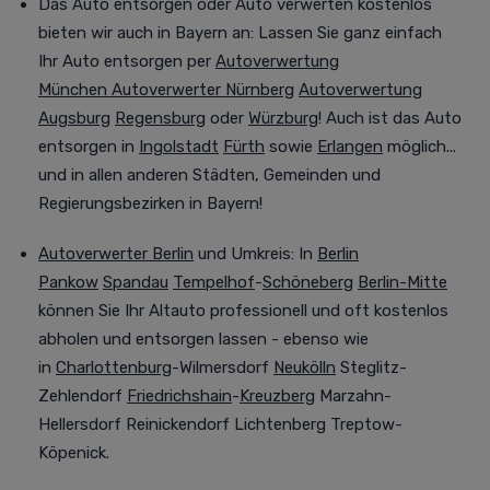
Das Auto entsorgen oder Auto verwerten kostenlos
bieten wir auch in Bayern an:
Lassen Sie ganz einfach
Ihr Auto entsorgen per
Autoverwertung
München
Autoverwerter Nürnberg
Autoverwertung
Augsburg
Regensburg
oder
Würzburg
! Auch ist das Auto
entsorgen in
Ingolstadt
Fürth
sowie
Erlangen
möglich...
und in allen anderen Städten, Gemeinden und
Regierungsbezirken in Bayern!
Autoverwerter Berlin
und Umkreis
:
In
Berlin
Pankow
Spandau
Tempelhof
-
Schöneberg
Berlin-Mitte
können Sie Ihr Altauto professionell
und oft
kostenlos
abholen und entsorgen lassen - ebenso wie
in
Charlottenburg
-Wilmersdorf
Neukölln
Steglitz-
Zehlendorf
Friedrichshain
-
Kreuzberg
Marzahn-
Hellersdorf Reinickendorf Lichtenberg Treptow-
Köpenick.