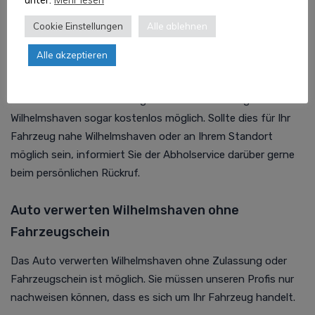
Service Ihr Auto abhollen lassen können.
Cookie Einstellungen
Alle ablehnen
Alle akzeptieren
Auto entsorgen Wilhelmshaven kostenlos
Oft ist bei uns die Abholung und
Autoverwertung
Wilhelmshaven sogar kostenlos möglich. Sollte dies für Ihr
Fahrzeug nahe Wilhelmshaven oder an Ihrem Standort
möglich sein, informiert Sie der Abholservice darüber gerne
beim persönlichen Rückruf.
Auto verwerten Wilhelmshaven ohne
Fahrzeugschein
Das Auto verwerten Wilhelmshaven ohne Zulassung oder
Fahrzeugschein ist möglich. Sie müssen unseren Profis nur
nachweisen können, dass es sich um Ihr Fahrzeug handelt.