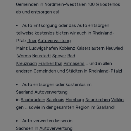
Gemeinden in Nordrhein-Westfalen
100 %
kostenlos
ab und entsorgen es!
Auto Entsorgung oder das Auto entsorgen
teilweise kostenlos bieten wir auch in Rheinland-
Pfalz
Trier
Autoverwertung
Mainz
Ludwigshafen
Koblenz
Kaiserslautern
Neuwied
Worms
Neustadt
Speyer
Bad
Kreuznach
Frankenthal
Pirmasens
... und in allen
anderen Gemeinden und Städten in Rheinland-Pfalz!
Auto entsorgen oder kostenlos im
Saarland
Autoverwertung
in
Saarbrücken
Saarlouis
Homburg
Neunkirchen
Völklin
gen
... sowie in der gesamten Region im Saarland!
Auto verwerten lassen in
Sachsen
In
Autoverwertung