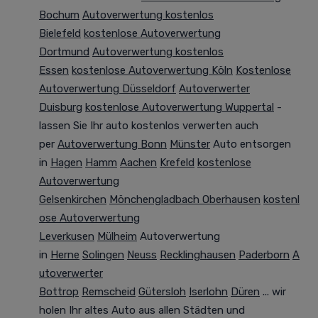
Bochum
Autoverwertung kostenlos
Bielefeld
kostenlose Autoverwertung
Dortmund
Autoverwertung kostenlos
Essen
kostenlose Autoverwertung Köln
Kostenlose
Autoverwertung Düsseldorf
Autoverwerter
Duisburg
kostenlose Autoverwertung Wuppertal
-
lassen Sie Ihr auto kostenlos verwerten auch
per
Autoverwertung Bonn
Münster
Auto entsorgen
in
Hagen
Hamm
Aachen
Krefeld
kostenlose
Autoverwertung
Gelsenkirchen
Mönchengladbach
Oberhausen
kostenl
ose Autoverwertung
Leverkusen
Mülheim
Autoverwertung
in
Herne
Solingen
Neuss
Recklinghausen
Paderborn
A
utoverwerter
Bottrop
Remscheid
Gütersloh
Iserlohn
Düren
... wir
holen Ihr altes Auto aus allen Städten und