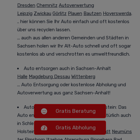
Dresden
Chemnitz
Autoverwertung
Leipzig
Zwickau
Görlitz
Plauen
Bautzen
Hoyerswerda
.
.. hier können Sie Ihr Auto einfach und oft
kostenlos
über uns recyclen lassen.
... auch aus allen anderen Gemeinden und Städten in
Sachsen holen wir Ihr Alt-Auto
schnell und oft sogar
kostenlos
ab und verschrotten es
umweltfreundlich
.
Auto entsorgen auch in Sachsen-Anhalt
Halle
Magdeburg
Dessau
Wittenberg
...
Auto Entsorgung oder
kostenlose Abholung und
Autoverwertung
aus ganz Sachsen-Anhalt!
Auto abholen lassen in Schleswig-Holstein: Das
Gratis Beratung
Auto entsorgen lassen gibt es bei uns natürlich auch
in Schleswig-
Gratis Abholung
Holstein
Kiel
Lübeck
Flensburg
Norderstedt
Neumüns
ter
Elmshorn
Itzehoe
Ahrensburg
Pinneberg
Bad