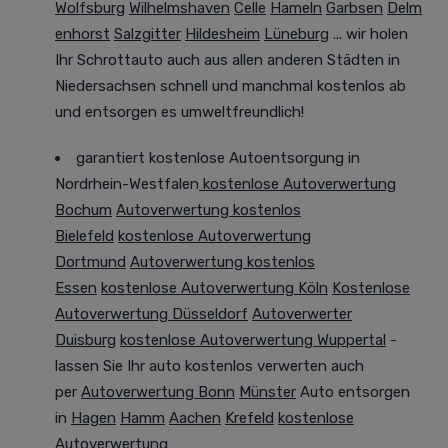
Wolfsburg
Wilhelmshaven
Celle
Hameln
Garbsen
Delm
enhorst
Salzgitter
Hildesheim
Lüneburg
... wir holen
Ihr Schrottauto auch aus allen anderen Städten in
Niedersachsen
schnell und manchmal
kostenlos ab
und entsorgen es
umweltfreundlich
!
garantiert kostenlose Autoentsorgung in
Nordrhein-Westfalen
kostenlose Autoverwertung
Bochum
Autoverwertung kostenlos
Bielefeld
kostenlose Autoverwertung
Dortmund
Autoverwertung kostenlos
Essen
kostenlose Autoverwertung Köln
Kostenlose
Autoverwertung Düsseldorf
Autoverwerter
Duisburg
kostenlose Autoverwertung Wuppertal
-
lassen Sie Ihr auto kostenlos verwerten auch
per
Autoverwertung Bonn
Münster
Auto entsorgen
in
Hagen
Hamm
Aachen
Krefeld
kostenlose
Autoverwertung