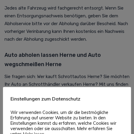
Jedes alte Fahrzeug wird fachgerecht entsorgt. Wenn Sie
einen Entsorgungsnachweis benötigen, geben Sie dem
Abholservice bitte vor der Abholung darüber Bescheid. Nach
vorheriger Verinbarung kann Ihnen kostenlos ein Nachweis
nach der Abholung zugeschickt werden.
Auto abholen lassen Herne und Auto
wegschmeißen Herne
Sie fragen sich: Wer kauft Schrottautos Herne? Sie möchten
Ihr Auto an Schrotthändler verkaufen Herne? Mit uns finden
Sie einfach den passenden Schrottplatz in der Nähe, damit
Einstellungen zum Datenschutz
Sie Ihr Auto zum Schrottplatz bringen können oder von
unserem kostenlosen Service Ihr Auto abhollen lassen
Wir verwenden Cookies, um dir die bestmögliche
können.
Erfahrung auf unserer Website zu bieten. In den
Einstellungen kannst du erfahren, welche Cookies wir
verwenden oder sie ausschalten. Mehr erfahren Sie
unter:
Mehr lesen