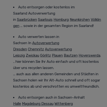
Auto entsorgen oder kostenlos im
Saarland
Autoverwertung
in
Saarbrücken
Saarlouis
Homburg
Neunkirchen
Völklin
gen
... sowie in der gesamten Region im Saarland!
Auto verwerten lassen in
Sachsen
In
Autoverwertung
Dresden
Chemnitz
Autoverwertung
Leipzig
Zwickau
Görlitz
Plauen
Bautzen
Hoyerswerda
.
.. hier können Sie Ihr Auto einfach und oft
kostenlos
über uns recyclen lassen.
... auch aus allen anderen Gemeinden und Städten in
Sachsen holen wir Ihr Alt-Auto
schnell und oft sogar
kostenlos
ab und verschrotten es
umweltfreundlich
.
Auto entsorgen auch in Sachsen-Anhalt
Halle
Magdeburg
Dessau
Wittenberg