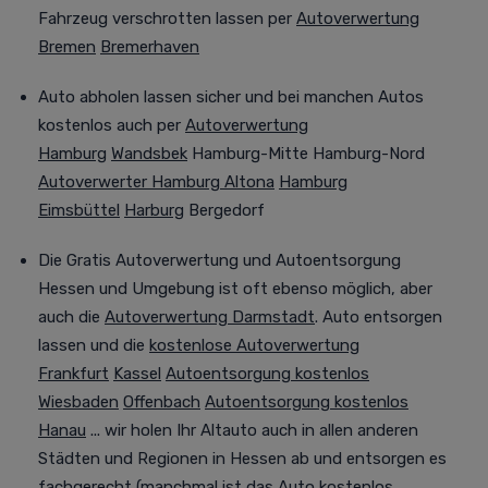
Fahrzeug verschrotten lassen per
Autoverwertung
Bremen
Bremerhaven
Auto abholen lassen sicher und bei manchen Autos
kostenlos auch per
Autoverwertung
Hamburg
Wandsbek
Hamburg-Mitte Hamburg-Nord
Autoverwerter Hamburg Altona
Hamburg
Eimsbüttel
Harburg
Bergedorf
Die G
ratis
Autoverwertung
und Autoentsorgung
Hessen und Umgebung ist oft ebenso möglich
, aber
auch die
Autoverwertung Darmstadt
. Auto entsorgen
lassen und die
kostenlose Autoverwertung
Frankfurt
Kassel
Autoentsorgung kostenlos
Wiesbaden
Offenbach
Autoentsorgung kostenlos
Hanau
... wir holen Ihr Altauto auch in allen anderen
Städten und Regionen in Hessen ab und entsorgen es
fachgerecht (manchmal
ist das Auto kostenlos