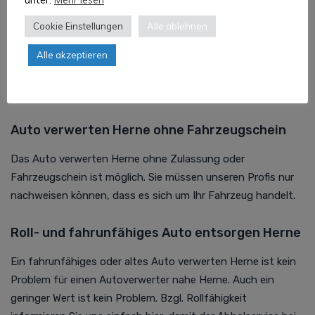
Auto entsorgen Herne kostenlos
Cookie Einstellungen
Alle ablehnen
Oft ist bei uns die Abholung und
Autoverwertung
Herne
Alle akzeptieren
sogar kostenlos möglich. Sollte dies für Ihr Fahrzeug nahe
Herne oder an Ihrem Standort möglich sein, informiert Sie
der Abholservice darüber gerne beim persönlichen Rückruf.
Auto verwerten Herne ohne Fahrzeugschein
Das Auto verwerten Herne ohne Zulassung oder
Fahrzeugschein ist möglich. Sie müssen unseren Profis nur
nachweisen können, dass es sich um Ihr Fahrzeug handelt.
Roll- und fahrunfähiges Auto entsorgen Herne
Ein fahrunfähiges oder altes Auto verwerten Herne ist kein
Problem für einen Autoverwerter nahe Herne. Auch ein
geringer Wert ist kein Problem. Bzgl. Rollfähigkeit