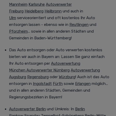
Mannheim
Karlsruhe
Autoverwerter
Freiburg
Heidelberg
Heilbronn
und auch in
Ulm
serviceorientiert und oft kostenlos Ihr Auto
entsorgen lassen - ebenso wie in
Reutlingen
und
Pforzheim
... sowie in allen anderen Städten und
Gemeinden in Baden-Württemberg!
Das Auto entsorgen oder Auto verwerten kostenlos
bieten wir auch in Bayern an:
Lassen Sie ganz einfach
Ihr Auto entsorgen per
Autoverwertung
München
Autoverwerter Nürnberg
Autoverwertung
Augsburg
Regensburg
oder
Würzburg
! Auch ist das Auto
entsorgen in
Ingolstadt
Fürth
sowie
Erlangen
möglich...
und in allen anderen Städten, Gemeinden und
Regierungsbezirken in Bayern!
Autoverwerter Berlin
und Umkreis
:
In
Berlin
Pankow
Spandau
Tempelhof
-
Schöneberg
Berlin-Mitte