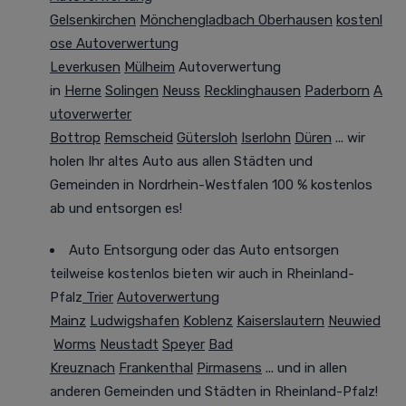
Gelsenkirchen
Mönchengladbach
Oberhausen
kostenl
ose Autoverwertung
Leverkusen
Mülheim
Autoverwertung
in
Herne
Solingen
Neuss
Recklinghausen
Paderborn
A
utoverwerter
Bottrop
Remscheid
Gütersloh
Iserlohn
Düren
... wir
holen Ihr altes Auto aus allen Städten und
Gemeinden in Nordrhein-Westfalen
100 %
kostenlos
ab und entsorgen es!
Auto Entsorgung oder das Auto entsorgen
teilweise kostenlos bieten wir auch in Rheinland-
Pfalz
Trier
Autoverwertung
Mainz
Ludwigshafen
Koblenz
Kaiserslautern
Neuwied
Worms
Neustadt
Speyer
Bad
Kreuznach
Frankenthal
Pirmasens
... und in allen
anderen Gemeinden und Städten in Rheinland-Pfalz!