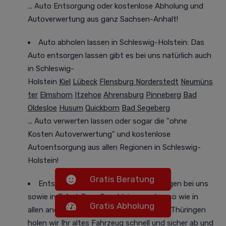
...
Auto Entsorgung oder
kostenlose Abholung und
Autoverwertung
aus ganz Sachsen-Anhalt!
Auto abholen lassen in Schleswig-Holstein: Das
Auto entsorgen lassen gibt es bei uns natürlich auch
in Schleswig-
Holstein
Kiel
Lübeck
Flensburg
Norderstedt
Neumüns
ter
Elmshorn
Itzehoe
Ahrensburg
Pinneberg
Bad
Oldesloe
Husum
Quickborn
Bad Segeberg
... Auto verwerten lassen
oder
sogar die "ohne
Kosten
Autoverwertung
" und kostenlose
Autoentsorgung aus allen Regionen in Schleswig-
Holstein!
Gratis Beratung
Entsorgen Sie Ihr Auto auch in Thüringen bei uns
sowie in
Erfurt
Jena
Gera
Weimar
... ebenso wie in
Gratis Abholung
allen anderen Städten und Gemeinden in Thüringen
holen wir Ihr altes Fahrzeug
schnell und sicher
ab und