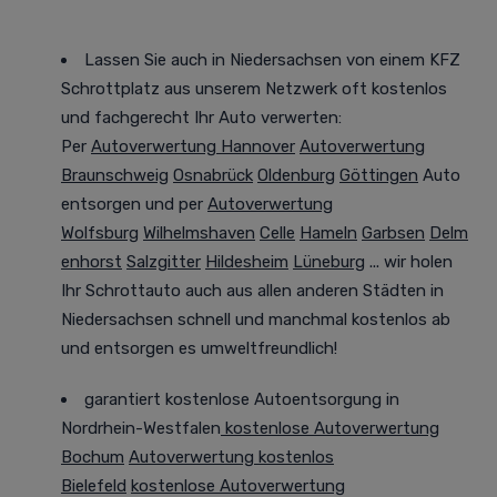
Lassen Sie auch in Niedersachsen von einem KFZ
Schrottplatz aus unserem Netzwerk oft kostenlos
und fachgerecht Ihr Auto verwerten:
Per
Autoverwertung Hannover
Autoverwertung
Braunschweig
Osnabrück
Oldenburg
Göttingen
Auto
entsorgen und per
Autoverwertung
Wolfsburg
Wilhelmshaven
Celle
Hameln
Garbsen
Delm
enhorst
Salzgitter
Hildesheim
Lüneburg
... wir holen
Ihr Schrottauto auch aus allen anderen Städten in
Niedersachsen
schnell und manchmal
kostenlos ab
und entsorgen es
umweltfreundlich
!
garantiert kostenlose Autoentsorgung in
Nordrhein-Westfalen
kostenlose Autoverwertung
Bochum
Autoverwertung kostenlos
Bielefeld
kostenlose Autoverwertung