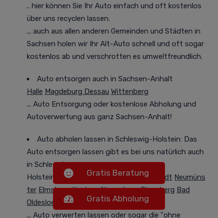
.. hier können Sie Ihr Auto einfach und oft
kostenlos
über uns recyclen lassen.
... auch aus allen anderen Gemeinden und Städten in
Sachsen holen wir Ihr Alt-Auto
schnell und oft sogar
kostenlos
ab und verschrotten es
umweltfreundlich
.
Auto entsorgen auch in Sachsen-Anhalt
Halle
Magdeburg
Dessau
Wittenberg
...
Auto Entsorgung oder
kostenlose Abholung und
Autoverwertung
aus ganz Sachsen-Anhalt!
Auto abholen lassen in Schleswig-Holstein: Das
Auto entsorgen lassen gibt es bei uns natürlich auch
in Schleswig-
Gratis Beratung
Holstein
Kiel
Lübeck
Flensburg
Norderstedt
Neumüns
ter
Elmshorn
Itzehoe
Ahrensburg
Pinneberg
Bad
Gratis Abholung
Oldesloe
Husum
Quickborn
Bad Segeberg
... Auto verwerten lassen
oder
sogar die "ohne