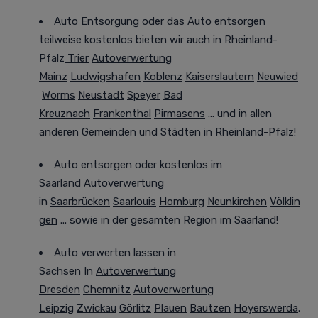
Auto Entsorgung oder das Auto entsorgen
teilweise kostenlos bieten wir auch in Rheinland-
Pfalz
Trier
Autoverwertung
Mainz
Ludwigshafen
Koblenz
Kaiserslautern
Neuwied
Worms
Neustadt
Speyer
Bad
Kreuznach
Frankenthal
Pirmasens
... und in allen
anderen Gemeinden und Städten in Rheinland-Pfalz!
Auto entsorgen oder kostenlos im
Saarland
Autoverwertung
in
Saarbrücken
Saarlouis
Homburg
Neunkirchen
Völklin
gen
... sowie in der gesamten Region im Saarland!
Auto verwerten lassen in
Sachsen
In
Autoverwertung
Dresden
Chemnitz
Autoverwertung
Leipzig
Zwickau
Görlitz
Plauen
Bautzen
Hoyerswerda
.