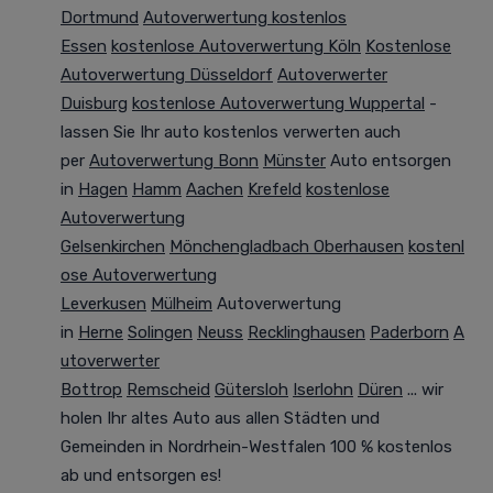
Dortmund
Autoverwertung kostenlos
Essen
kostenlose Autoverwertung Köln
Kostenlose
Autoverwertung Düsseldorf
Autoverwerter
Duisburg
kostenlose Autoverwertung Wuppertal
-
lassen Sie Ihr auto kostenlos verwerten auch
per
Autoverwertung Bonn
Münster
Auto entsorgen
in
Hagen
Hamm
Aachen
Krefeld
kostenlose
Autoverwertung
Gelsenkirchen
Mönchengladbach
Oberhausen
kostenl
ose Autoverwertung
Leverkusen
Mülheim
Autoverwertung
in
Herne
Solingen
Neuss
Recklinghausen
Paderborn
A
utoverwerter
Bottrop
Remscheid
Gütersloh
Iserlohn
Düren
... wir
holen Ihr altes Auto aus allen Städten und
Gemeinden in Nordrhein-Westfalen
100 %
kostenlos
ab und entsorgen es!