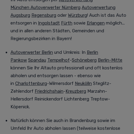
München
Autoverwerter Nürnberg
Autoverwertung
Augsburg
Regensburg
oder
Würzburg
! Auch ist das Auto
entsorgen in
Ingolstadt
Fürth
sowie
Erlangen
möglich...
und in allen anderen Städten, Gemeinden und
Regierungsbezirken in Bayern!
Autoverwerter Berlin
und Umkreis
:
In
Berlin
Pankow
Spandau
Tempelhof
-
Schöneberg
Berlin-Mitte
können Sie Ihr Altauto professionell
und oft
kostenlos
abholen und entsorgen lassen - ebenso wie
in
Charlottenburg
-Wilmersdorf
Neukölln
Steglitz-
Zehlendorf
Friedrichshain
-
Kreuzberg
Marzahn-
Hellersdorf Reinickendorf Lichtenberg Treptow-
Köpenick.
Natürlich können Sie auch in Brandenburg
sowie im
Umfeld
Ihr Auto abholen lassen (teilweise kostenlose